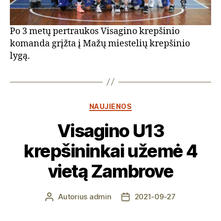
Po 3 metų pertraukos Visagino krepšinio
komanda grįžta į Mažų miestelių krepšinio
lygą.
Kategorijos
NAUJIENOS
Visagino U13
krepšininkai užemė 4
vietą Zambrove
Autorius
admin
2021-09-27
Įrašo
Įrašo
autorius
data