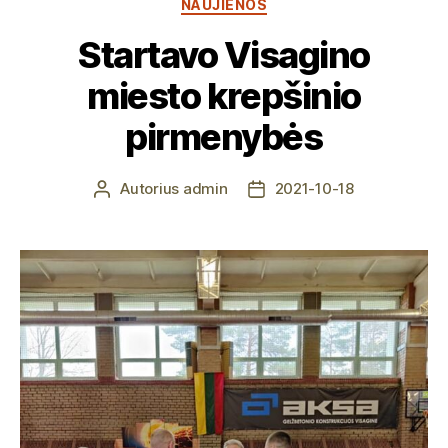
Kategorijos
NAUJIENOS
Startavo Visagino
miesto krepšinio
pirmenybės
Autorius
admin
2021-10-18
Įrašo
Įrašo
autorius
data