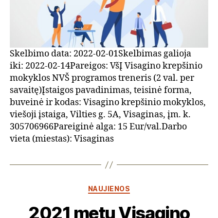
Skelbimo data: 2022-02-01Skelbimas galioja
iki: 2022-02-14Pareigos: VšĮ Visagino krepšinio
mokyklos NVŠ programos treneris (2 val. per
savaitę)Įstaigos pavadinimas, teisinė forma,
buveinė ir kodas: Visagino krepšinio mokyklos,
viešoji įstaiga, Vilties g. 5A, Visaginas, įm. k.
305706966Pareiginė alga: 15 Eur/val.Darbo
vieta (miestas): Visaginas
Kategorijos
NAUJIENOS
2021 metų Visagino