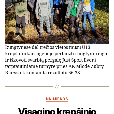
Rungtynėse dėl trečios vietos mūsų U13
krepšininkai sugebėjo perlaužti rungtynių eigą
ir iškovoti svarbią pergalę Just Sport Event
tarptautiniame turnyre prieš AK Młode Żubry
Białystok komanda rezultatu 56:38.
Kategorijos
NAUJIENOS
Visagino krepšinio