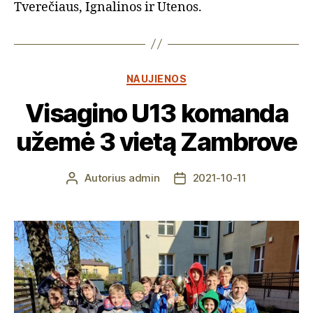
Tverečiaus, Ignalinos ir Utenos.
Kategorijos
NAUJIENOS
Visagino U13 komanda
užemė 3 vietą Zambrove
Autorius
admin
2021-10-11
Įrašo
Įrašo
autorius
data