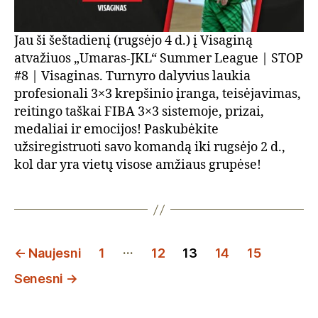
Jau ši šeštadienį (rugsėjo 4 d.) į Visaginą
atvažiuos „Umaras-JKL“ Summer League | STOP
#8 | Visaginas. Turnyro dalyvius laukia
profesionali 3×3 krepšinio įranga, teisėjavimas,
reitingo taškai FIBA 3×3 sistemoje, prizai,
medaliai ir emocijos! Paskubėkite
užsiregistruoti savo komandą iki rugsėjo 2 d.,
kol dar yra vietų visose amžiaus grupėse!
Įrašų
…
←
Naujesni
1
12
13
14
15
puslapiavimas
Senesni
→