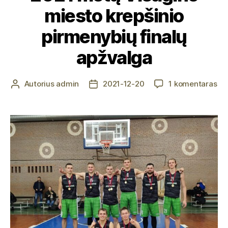
miesto krepšinio
pirmenybių finalų
apžvalga
įra
Autorius
admin
2021-12-20
1 komentaras
Įrašo
Įrašo
20
autorius
data
me
Vi
mi
kre
pi
fin
ap