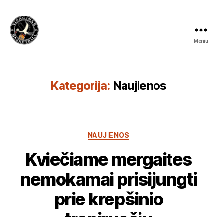
Meniu
Visagino
krepšinio
mokykla
Kategorija:
Naujienos
Kategorijos
NAUJIENOS
Kviečiame mergaites
nemokamai prisijungti
prie krepšinio