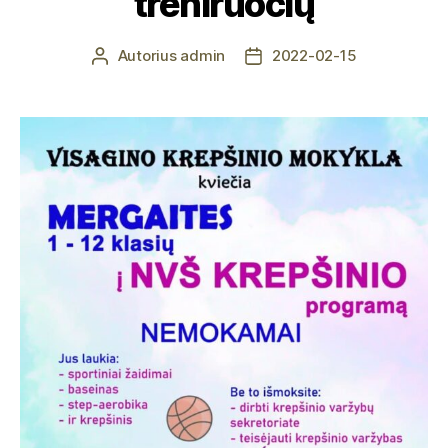
treniruočių
Autorius
admin
2022-02-15
Įrašo
Įrašo
autorius
data