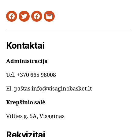
Facebook
Twitter
Instagram
Email
Kontaktai
Administracija
Tel. +370 665 98008
El. paštas info@visaginobasket.lt
Krepšinio salė
Vilties g. 5A, Visaginas
Rekvizitai