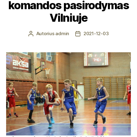
komandos pasirodymas
Vilniuje
Autorius
admin
2021-12-03
Įrašo
Įrašo
autorius
data