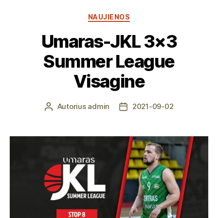
Kategorijos
NAUJIENOS
Umaras-JKL 3×3
Summer League
Visagine
Autorius
admin
2021-09-02
Įrašo
Įrašo
autorius
data