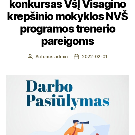
konkursas VšĮ Visagino
krepšinio mokyklos NVŠ
programos trenerio
pareigoms
Autorius
admin
2022-02-01
Įrašo
Įrašo
autorius
data