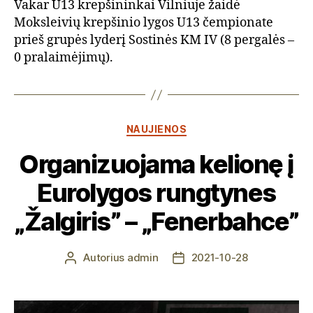
Vakar U13 krepšininkai Vilniuje žaidė
Moksleivių krepšinio lygos U13 čempionate
prieš grupės lyderį Sostinės KM IV (8 pergalės –
0 pralaimėjimų).
Kategorijos
NAUJIENOS
Organizuojama kelionę į
Eurolygos rungtynes
„Žalgiris” – „Fenerbahce”
Autorius
admin
2021-10-28
Įrašo
Įrašo
autorius
data