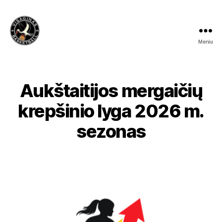
Meniu
Visagino
krepšinio
mokykla
Aukštaitijos mergaičių
krepšinio lyga 2026 m.
sezonas