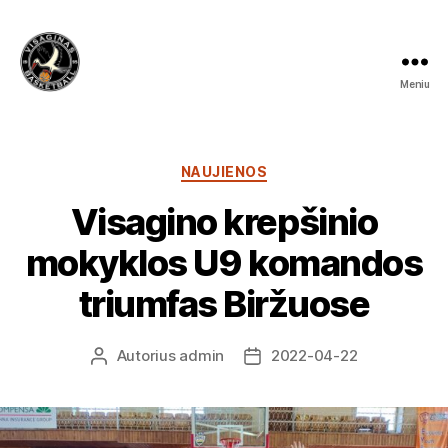
Meniu
Visagino
krepšinio
mokykla
Kategorijos
NAUJIENOS
Visagino krepšinio
mokyklos U9 komandos
triumfas Biržuose
Autorius
admin
2022-04-22
Įrašo
Įrašo
autorius
data