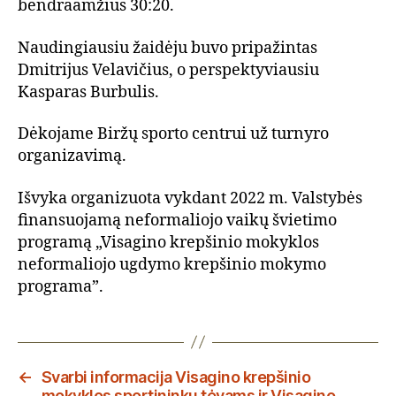
bendraamžius 30:20.
Naudingiausiu žaidėju buvo pripažintas
Dmitrijus Velavičius, o perspektyviausiu
Kasparas Burbulis.
Dėkojame Biržų sporto centrui už turnyro
organizavimą.
Išvyka organizuota vykdant 2022 m. Valstybės
finansuojamą neformaliojo vaikų švietimo
programą „Visagino krepšinio mokyklos
neformaliojo ugdymo krepšinio mokymo
programa”.
←
Svarbi informacija Visagino krepšinio
mokyklos sportininkų tėvams ir Visagino