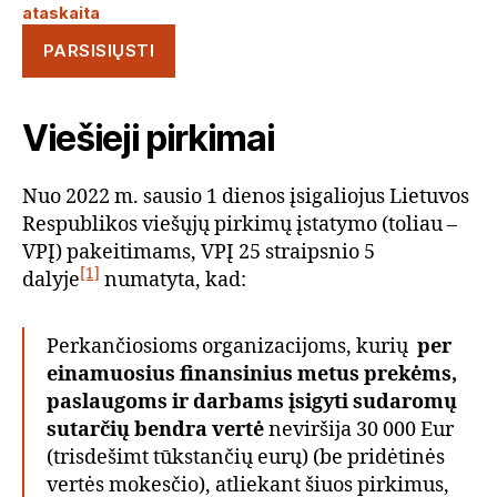
ataskaita
PARSISIŲSTI
Viešieji pirkimai
Nuo 2022 m. sausio 1 dienos įsigaliojus Lietuvos
Respublikos viešųjų pirkimų įstatymo (toliau –
VPĮ) pakeitimams, VPĮ 25 straipsnio 5
[1]
dalyje
numatyta, kad:
Perkančiosioms organizacijoms, kurių
per
einamuosius finansinius metus prekėms,
paslaugoms ir darbams įsigyti sudaromų
sutarčių bendra vertė
neviršija 30 000 Eur
(trisdešimt tūkstančių eurų) (be pridėtinės
vertės mokesčio), atliekant šiuos pirkimus,