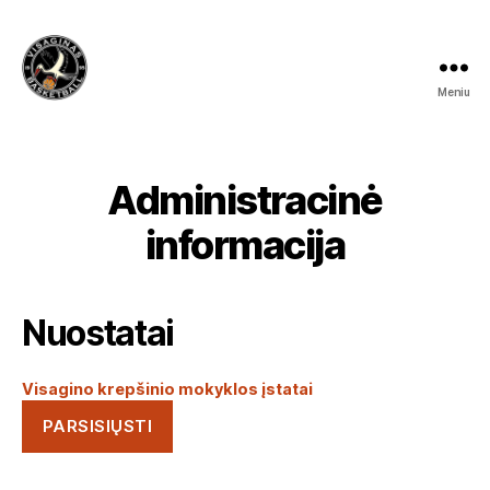
Meniu
Visagino
krepšinio
mokykla
Administracinė
informacija
Nuostatai
Visagino krepšinio mokyklos įstatai
PARSISIŲSTI