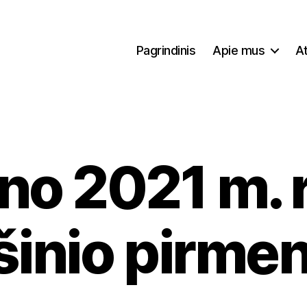
Pagrindinis
Apie mus
At
no 2021 m.
šinio pirme