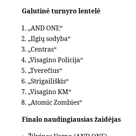
Galutinė turnyro lentelė
„AND ONE“
„Ilgių sodyba“
„Centras“
„Visagino Policija“
„Tverečius“
„Strigailiškis“
„Visagino KM“
„Atomic Zombies“
Finalo naudingiausias žaidėjas