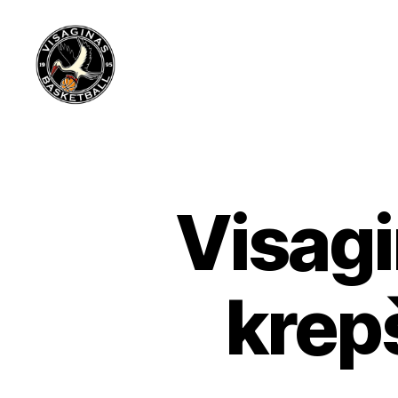
Visagino
krepšinio
mokykla
Visagi
krep