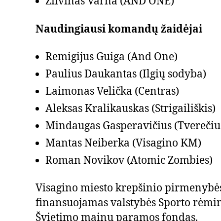
Žilvinas Varna (AND ONE)
Naudingiausi komandų žaidėjai
Remigijus Guiga (And One)
Paulius Daukantas (Ilgių sodyba)
Laimonas Velička (Centras)
Aleksas Kralikauskas (Strigailiškis)
Mindaugas Gasperavičius (Tverečiu
Mantas Neiberka (Visagino KM)
Roman Novikov (Atomic Zombies)
Visagino miesto krepšinio pirmenybės
finansuojamas valstybės Sporto rėmimo
Švietimo mainų paramos fondas.