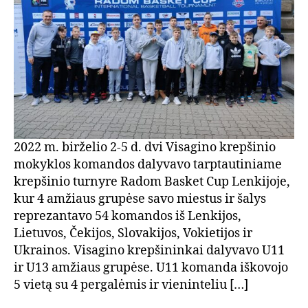
2022 m. birželio 2-5 d. dvi Visagino krepšinio
mokyklos komandos dalyvavo tarptautiniame
krepšinio turnyre Radom Basket Cup Lenkijoje,
kur 4 amžiaus grupėse savo miestus ir šalys
reprezantavo 54 komandos iš Lenkijos,
Lietuvos, Čekijos, Slovakijos, Vokietijos ir
Ukrainos. Visagino krepšininkai dalyvavo U11
ir U13 amžiaus grupėse. U11 komanda iškovojo
5 vietą su 4 pergalėmis ir vieninteliu […]