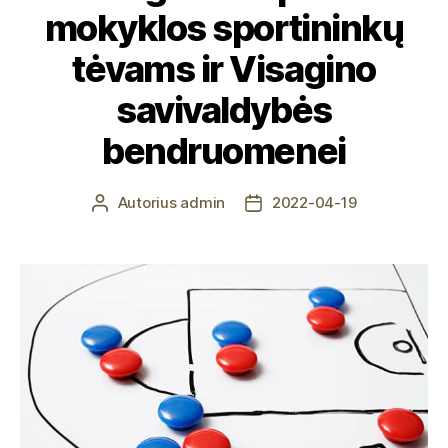
mokyklos sportininkų
tėvams ir Visagino
savivaldybės
bendruomenei
Autorius
admin
2022-04-19
Įrašo
Įrašo
autorius
data