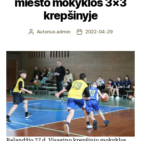
miesto mokyklos 3×3
krepšinyje
Autorius
admin
2022-04-29
Įrašo
Įrašo
autorius
data
Balandžio 27 d. Visagino krepšinio mokyklos