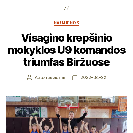
Kategorijos
NAUJIENOS
Visagino krepšinio
mokyklos U9 komandos
triumfas Biržuose
Autorius
admin
2022-04-22
Įrašo
Įrašo
autorius
data