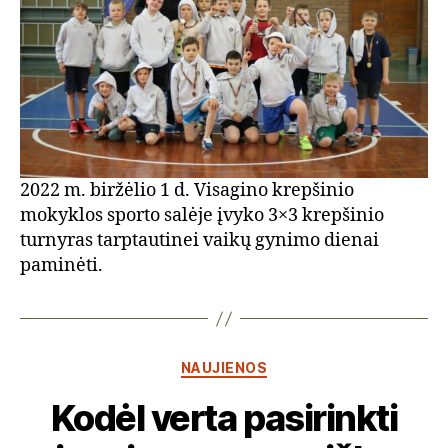
2022 m. biržėlio 1 d. Visagino krepšinio
mokyklos sporto salėje įvyko 3×3 krepšinio
turnyras tarptautinei vaikų gynimo dienai
paminėti.
Kategorijos
NAUJIENOS
Kodėl verta pasirinkti