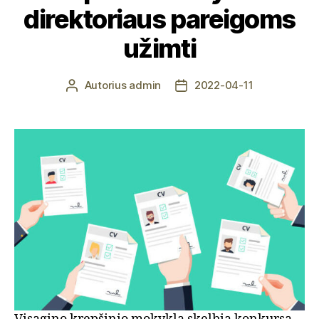
direktoriaus pareigoms
užimti
Autorius
admin
2022-04-11
Įrašo
Įrašo
autorius
data