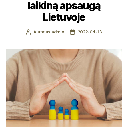
laikiną apsaugą
Lietuvoje
Autorius
admin
2022-04-13
Įrašo
Įrašo
autorius
data