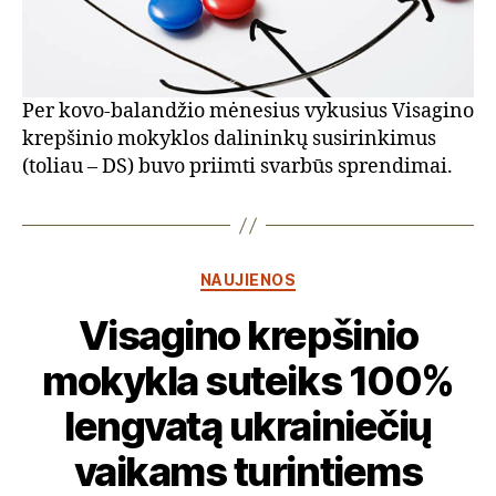
Per kovo-balandžio mėnesius vykusius Visagino
krepšinio mokyklos dalininkų susirinkimus
(toliau – DS) buvo priimti svarbūs sprendimai.
Kategorijos
NAUJIENOS
Visagino krepšinio
mokykla suteiks 100%
lengvatą ukrainiečių
vaikams turintiems