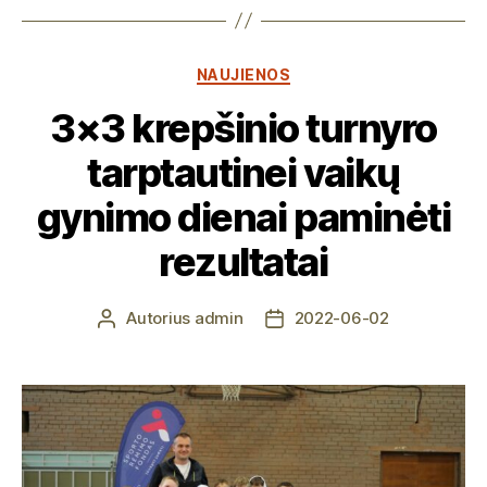
Kategorijos
NAUJIENOS
3×3 krepšinio turnyro
tarptautinei vaikų
gynimo dienai paminėti
rezultatai
Autorius
admin
2022-06-02
Įrašo
Įrašo
autorius
data