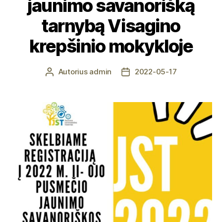
jaunimo savanorišką
tarnybą Visagino
krepšinio mokykloje
Autorius
admin
2022-05-17
Įrašo
Įrašo
autorius
data