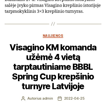
salėje įvyko pirmas Visagino krepšinio istorijoje
tarpmokyklinis 3×3 krepšinio turnyras.
Kategorijos
NAUJIENOS
Visagino KM komanda
užėmė 4 vietą
tarptautiniame BBBL
Spring Cup krepšinio
turnyre Latvijoje
Autorius
admin
2022-04-25
Įrašo
Įrašo
autorius
data