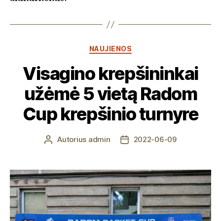
Kategorijos
NAUJIENOS
Visagino krepšininkai
užėmė 5 vietą Radom
Cup krepšinio turnyre
Autorius
admin
2022-06-09
Įrašo
Įrašo
autorius
data