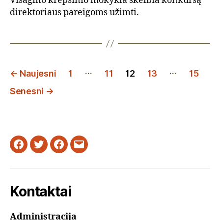
Visagino krepšinio mokykla skelbia konkursą
direktoriaus pareigoms užimti.
Įrašų
…
…
←
Naujesni
1
11
12
13
15
puslapiavimas
Senesni
→
Facebook
Twitter
Instagram
Email
Kontaktai
Administracija