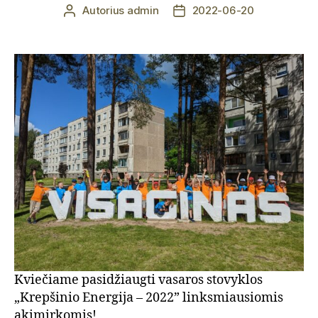
Autorius
admin
2022-06-20
Įrašo
Įrašo
autorius
data
Kviečiame pasidžiaugti vasaros stovyklos
„Krepšinio Energija – 2022” linksmiausiomis
akimirkomis!