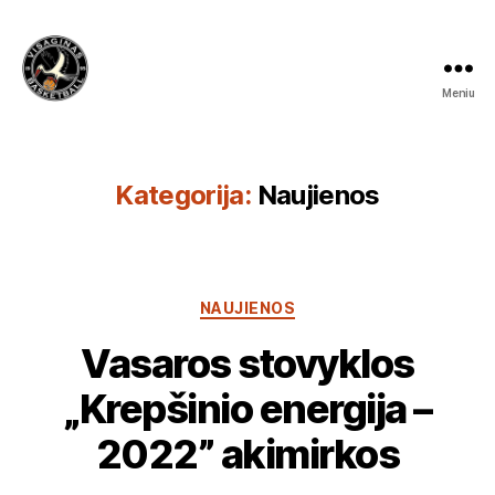
Meniu
Visagino
krepšinio
mokykla
Kategorija:
Naujienos
Kategorijos
NAUJIENOS
Vasaros stovyklos
„Krepšinio energija –
2022” akimirkos