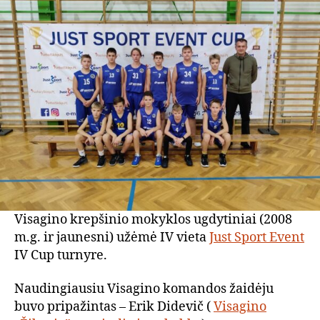
Visagino krepšinio mokyklos ugdytiniai (2008
m.g. ir jaunesni) užėmė IV vieta
Just Sport Event
IV Cup turnyre.
Naudingiausiu Visagino komandos žaidėju
buvo pripažintas – Erik Didevič (
Visagino