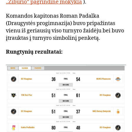
„Žiburio” pagrindinė mokykla
).
Komandos kapitonas Roman Padalka
(Draugystės progimnazija) buvo pripažintas
vienu iš geriausių viso turnyro žaidėju bei buvo
įtrauktas į turnyro simbolinį penketą.
Rungtynių rezultatai: