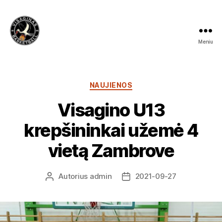
Meniu
Visagino
krepšinio
mokykla
Kategorijos
NAUJIENOS
Visagino U13
krepšininkai užemė 4
vietą Zambrove
Autorius
admin
2021-09-27
Įrašo
Įrašo
autorius
data