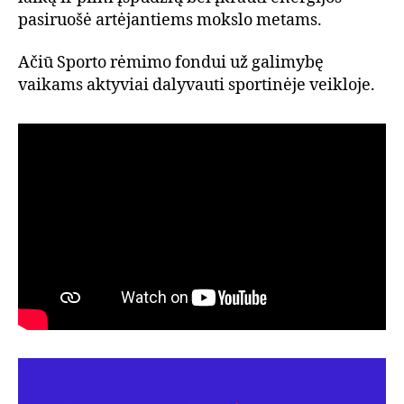
pasiruošė artėjantiems mokslo metams.
Ačiū Sporto rėmimo fondui už galimybę
vaikams aktyviai dalyvauti sportinėje veikloje.