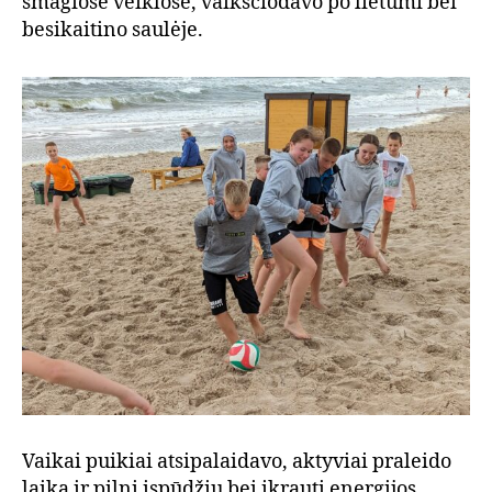
smagiose veiklose, vaikščiodavo po lietumi bei
besikaitino saulėje.
Vaikai puikiai atsipalaidavo, aktyviai praleido
laiką ir pilni įspūdžių bei įkrauti energijos