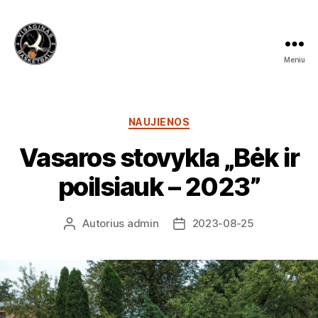
Meniu
Visagino
krepšinio
mokykla
Kategorijos
NAUJIENOS
Vasaros stovykla „Bėk ir
poilsiauk – 2023”
Autorius
admin
2023-08-25
Įrašo
Įrašo
autorius
data