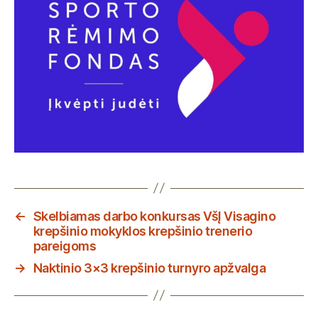
←
Skelbiamas darbo konkursas VšĮ Visagino
krepšinio mokyklos krepšinio trenerio
pareigoms
→
Naktinio 3×3 krepšinio turnyro apžvalga