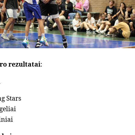
ro rezultatai
:
i
ng Stars
eliai
iniai