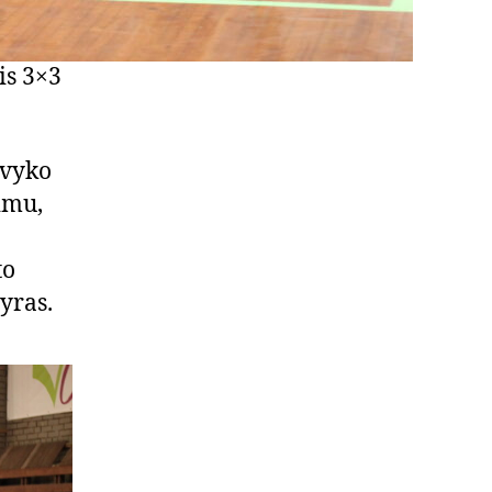
is 3×3
avyko
imu,
to
yras.