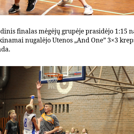
dinis finalas mėgėjų grupėje prasidėjo 1:15 n
ikinamai nugalėjo Utenos „And One” 3×3 krep
da.