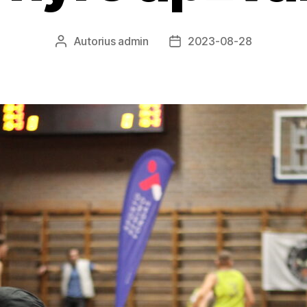
Autorius
admin
2023-08-28
Įrašo
Įrašo
autorius
data