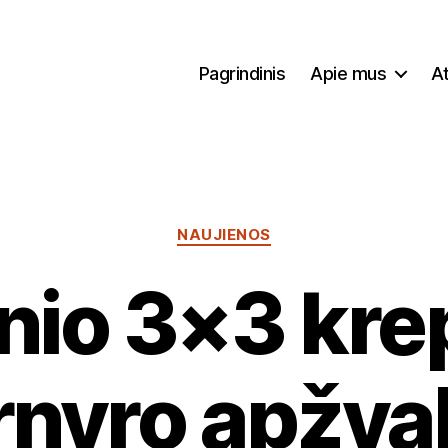
Pagrindinis
Apie mus
At
Kategorijos
NAUJIENOS
nio 3×3 kre
rnyro apžva