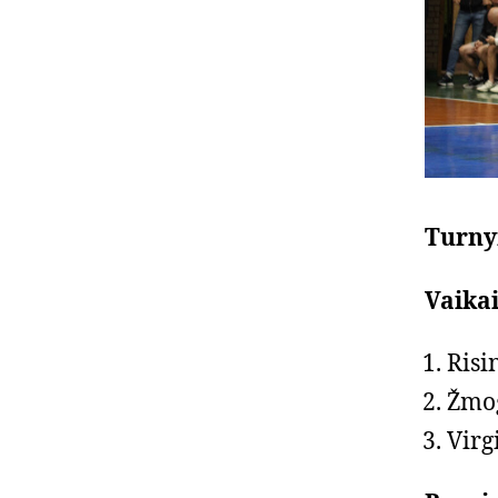
Turny
Vaika
Risi
Žmog
Virg