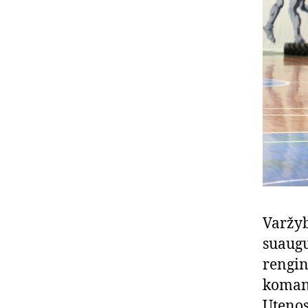
Varžyb
suaugu
rengin
komand
Utenos