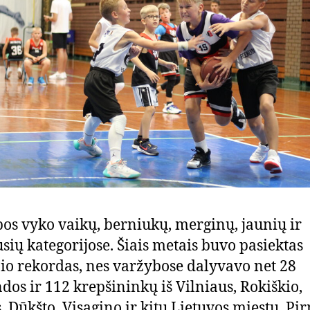
os vyko vaikų, berniukų, merginų, jaunių ir
sių kategorijose. Šiais metais buvo pasiektas
io rekordas, nes varžybose dalyvavo net 28
os ir 112 krepšininkų iš Vilniaus, Rokiškio,
, Dūkšto, Visagino ir kitų Lietuvos miestų. Pi