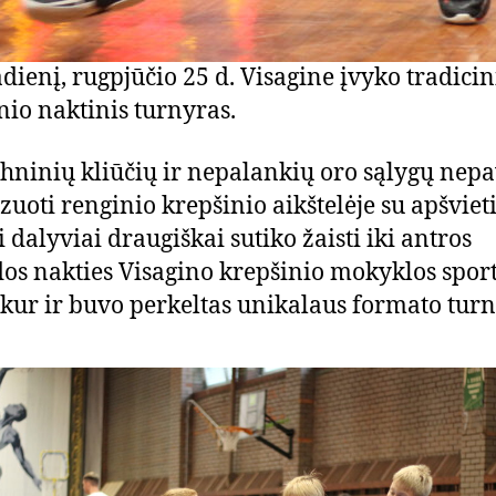
dienį, rugpjūčio 25 d. Visagine įvyko tradicin
nio naktinis turnyras.
chninių kliūčių ir nepalankių oro sąlygų nep
zuoti renginio krepšinio aikštelėje su apšviet
i dalyviai draugiškai sutiko žaisti iki antros
os nakties Visagino krepšinio mokyklos spor
, kur ir buvo perkeltas unikalaus formato turn