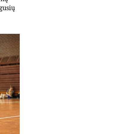
ugusių