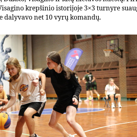
Visagino krepšinio istorijoje 3×3 turnyre sua
e dalyvavo net 10 vyrų komandų.