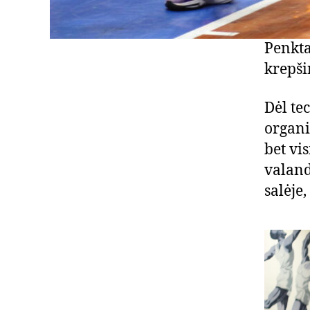
Penkta
krepši
Dėl te
organi
bet vis
valand
salėje