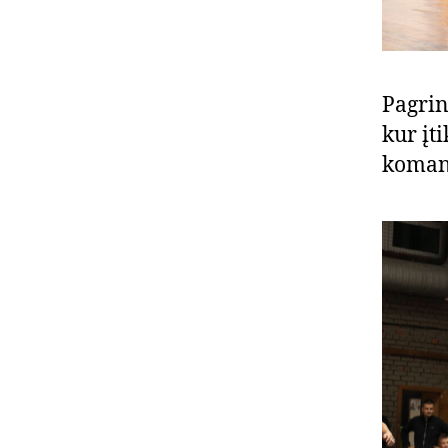
Pagrin
kur įt
koman