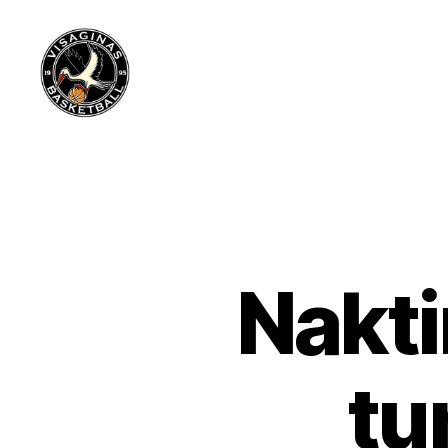
Visagino
krepšinio
mokykla
Nakti
tu