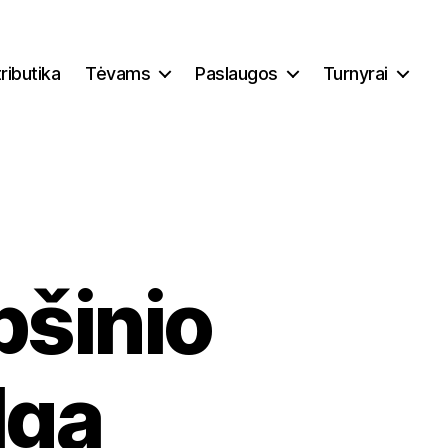
ributika
Tėvams
Paslaugos
Turnyrai
pšinio
lga