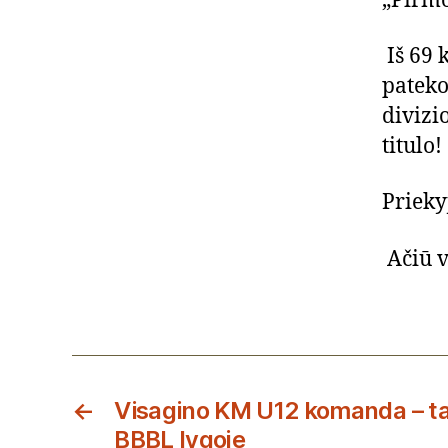
„Pirmo
Iš 69 
pateko
divizi
titulo!
Prieky
Ačiū v
←
Visagino KM U12 komanda – tar
BBBL lygoje