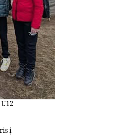
s U12
is į