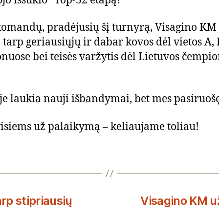
jo iššūkio“ Top-32 etapą!
komandų, pradėjusių šį turnyrą, Visagino KM
 tarp geriausiųjų ir dabar kovos dėl vietos A, 
onuose bei teisės varžytis dėl Lietuvos čempi
je laukia nauji išbandymai, bet mes pasiruoš
isiems už palaikymą – keliaujame toliau!
p stipriausių
Visagino KM u