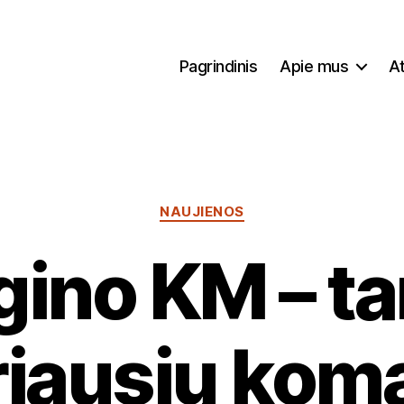
Pagrindinis
Apie mus
At
Kategorijos
NAUJIENOS
gino KM – ta
riausių ko