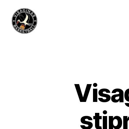
Visagino
krepšinio
mokykla
Visa
stip