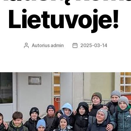
Lietuvoje!
Autorius
admin
2025-03-14
Įrašo
Įrašo
autorius
data