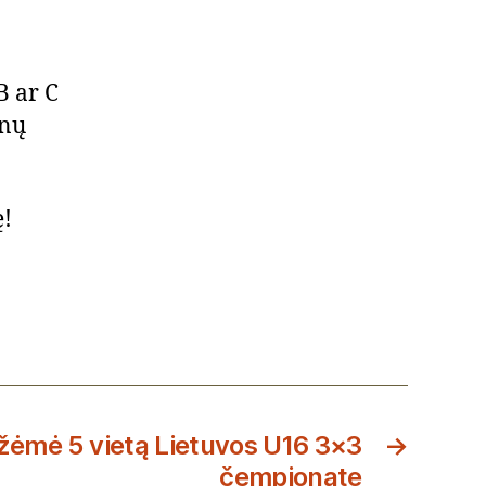
B ar C
onų
ę!
žėmė 5 vietą Lietuvos U16 3×3
→
čempionate