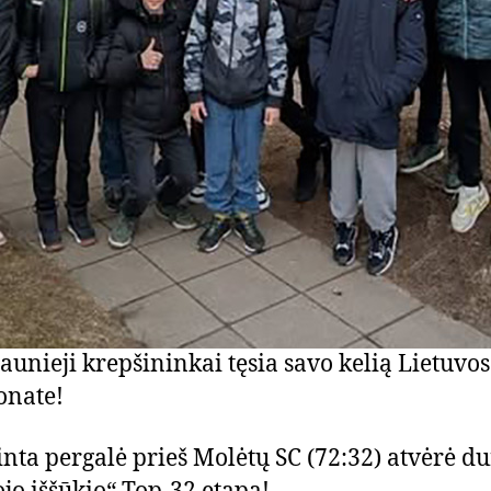
aunieji krepšininkai tęsia savo kelią Lietuvo
onate!
inta pergalė prieš Molėtų SC (72:32) atvėrė dur