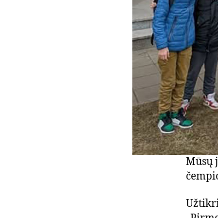
Mūsų j
čempi
Užtikr