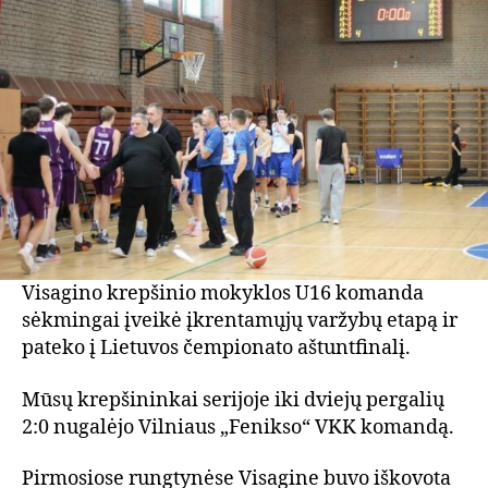
Visagino krepšinio mokyklos U16 komanda
sėkmingai įveikė įkrentamųjų varžybų etapą ir
pateko į Lietuvos čempionato aštuntfinalį.
Mūsų krepšininkai serijoje iki dviejų pergalių
2:0 nugalėjo Vilniaus „Fenikso“ VKK komandą.
Pirmosiose rungtynėse Visagine buvo iškovota