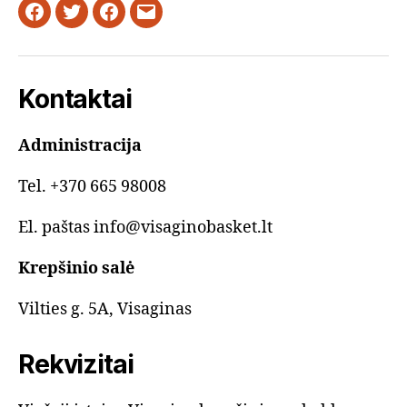
Facebook
Twitter
Instagram
Email
Kontaktai
Administracija
Tel. +370 665 98008
El. paštas info@visaginobasket.lt
Krepšinio salė
Vilties g. 5A, Visaginas
Rekvizitai