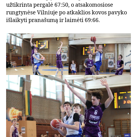
užtikrinta pergalė 67:50, o atsakomosiose
rungtynėse Vilniuje po atkaklios kovos pavyko
išlaikyti pranašumą ir laimėti 69:66.