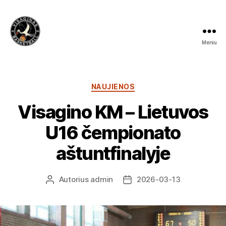
Meniu
Visagino
krepšinio
mokykla
Kategorijos
NAUJIENOS
Visagino KM – Lietuvos
U16 čempionato
aštuntfinalyje
Autorius
admin
2026-03-13
Įrašo
Įrašo
autorius
data