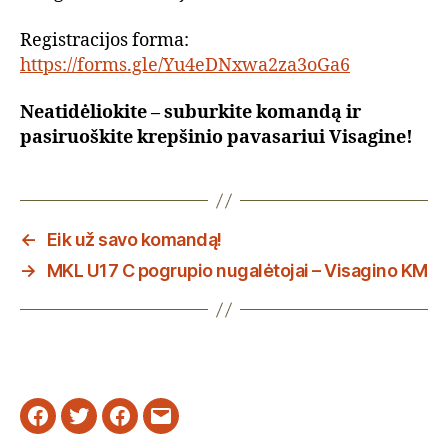
Registracijos forma:
https://forms.gle/Yu4eDNxwa2za3oGa6
Neatidėliokite – suburkite komandą ir
pasiruoškite krepšinio pavasariui Visagine!
←
Eik už savo komandą!
→
MKL U17 C pogrupio nugalėtojai – Visagino KM
Facebook
Twitter
Instagram
Email