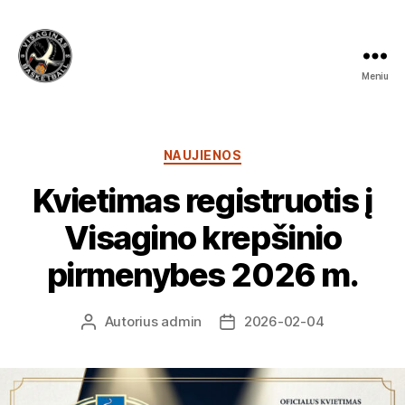
Meniu
Visagino
krepšinio
mokykla
Kategorijos
NAUJIENOS
Kvietimas registruotis į
Visagino krepšinio
pirmenybes 2026 m.
Autorius
admin
2026-02-04
Įrašo
Įrašo
autorius
data