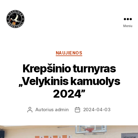
Meniu
Visagino
krepšinio
mokykla
Kategorijos
NAUJIENOS
Krepšinio turnyras
„Velykinis kamuolys
2024”
Autorius
admin
2024-04-03
Įrašo
Įrašo
autorius
data