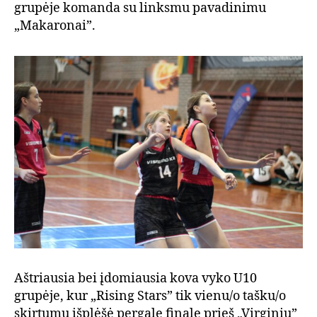
grupėje komanda su linksmu pavadinimu
„Makaronai”.
Aštriausia bei įdomiausia kova vyko U10
grupėje, kur „Rising Stars” tik vienu/o tašku/o
skirtumu išplėšė pergalę finale prieš „Virginių”