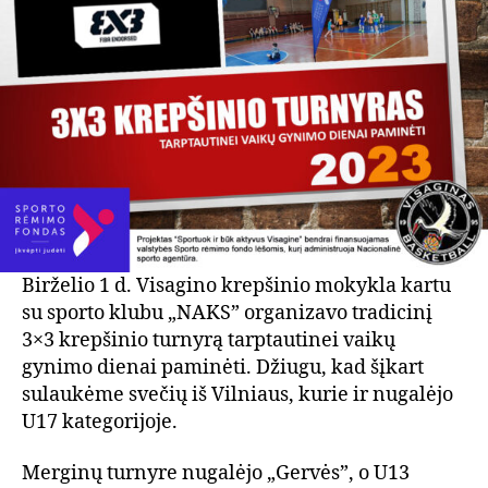
Birželio 1 d. Visagino krepšinio mokykla kartu
su sporto klubu „NAKS” organizavo tradicinį
3×3 krepšinio turnyrą tarptautinei vaikų
gynimo dienai paminėti. Džiugu, kad šįkart
sulaukėme svečių iš Vilniaus, kurie ir nugalėjo
U17 kategorijoje.
Merginų turnyre nugalėjo „Gervės”, o U13