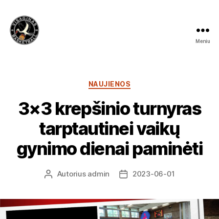
Meniu
Visagino
krepšinio
mokykla
Kategorijos
NAUJIENOS
3×3 krepšinio turnyras
tarptautinei vaikų
gynimo dienai paminėti
Autorius
admin
2023-06-01
Įrašo
Įrašo
autorius
data